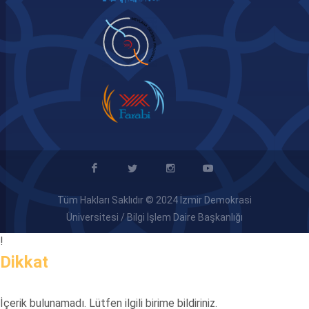
Tüm Hakları Saklıdır © 2024 İzmir Demokrasi
Üniversitesi / Bilgi İşlem Daire Başkanlığı
!
Dikkat
İçerik bulunamadı. Lütfen ilgili birime bildiriniz.